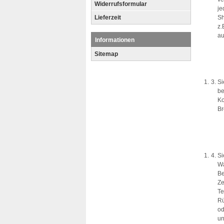
Widerrufsformular
je
Lieferzeit
Sh
z.
au
Informationen
Sitemap
Si
be
Ko
Br
Si
Wa
Be
Ze
Te
Rü
od
un