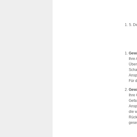
De
Gewä
Ihre
Über
Scha
Ansp
Für 
Gewä
Ihre
Gefa
Ansp
die 
Rück
gese