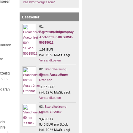
unseren
Passwort vergessen?
Bestseller
01.
Bremsenreinigerspray
Acetonfrei 500 SHWP-
50515012
 kaufen.
1,95 EUR
inkl. 19 % MwSt. zzgl.
he
Versandkosten
02.
Standheizung
zeitig
60mm Ausströmer
 einer
Drehbar
11,27 EUR
 daran
inkl. 19 % MwSt. zzgl.
Versandkosten
03.
Standheizung
60mm Y-Stück
9,46 EUR
reis
9,46 EUR pro Stück
Ihre
inkl. 19 % MwSt. zzgl.
r auch