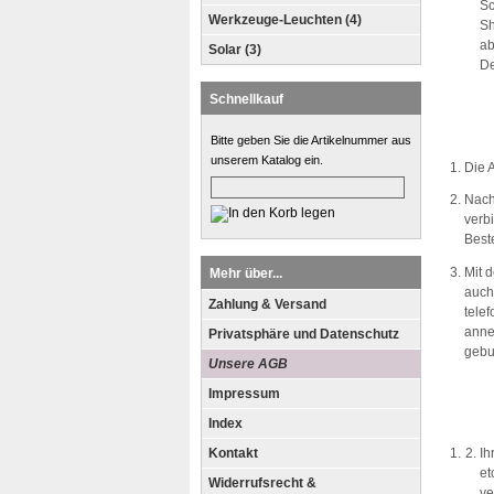
Sc
Werkzeuge-Leuchten (4)
Sh
ab
Solar (3)
De
Schnellkauf
Bitte geben Sie die Artikelnummer aus
unserem Katalog ein.
Die 
Nach
verb
Best
Mit 
Mehr über...
auch
Zahlung & Versand
tele
anne
Privatsphäre und Datenschutz
gebu
Unsere AGB
Impressum
Index
Kontakt
Ih
et
Widerrufsrecht &
ve