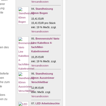
Versandkosten
erer
lung
04.
Standheizung
ite
60mm Bogen
15,41 EUR
15,41 EUR pro Stück
inkl. 19 % MwSt. zzgl.
Versandkosten
05.
Brennenstuhl Vario
Line Kabelbox 4-
fach/Mini-
ßen des
Kabeltrommel
15,25 EUR
inkl. 19 % MwSt. zzgl.
Versandkosten
ieferte
06.
Standheizung
nen
60mm Ausströmer
ache zum
Verschließbar
te
12,95 EUR
exkl. MwSt. zzgl.
tzes
Versandkosten
hen zu
07.
LED Arbeitsleuchte