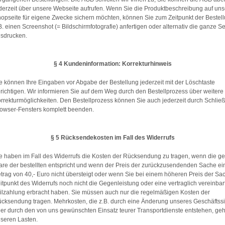
derzeit über unsere Webseite aufrufen. Wenn Sie die Produktbeschreibung auf uns
opseite für eigene Zwecke sichern möchten, können Sie zum Zeitpunkt der Bestel
B. einen Screenshot (= Bildschirmfotografie) anfertigen oder alternativ die ganze Se
sdrucken.
§ 4 Kundeninformation: Korrekturhinweis
e können Ihre Eingaben vor Abgabe der Bestellung jederzeit mit der Löschtaste
richtigen. Wir informieren Sie auf dem Weg durch den Bestellprozess über weitere
rrekturmöglichkeiten. Den Bestellprozess können Sie auch jederzeit durch Schlie
owser-Fensters komplett beenden.
§ 5 Rücksendekosten im Fall des Widerrufs
e haben im Fall des Widerrufs die Kosten der Rücksendung zu tragen, wenn die gel
re der bestellten entspricht und wenn der Preis der zurückzusendenden Sache ei
trag von 40,- Euro nicht übersteigt oder wenn Sie bei einem höheren Preis der S
itpunkt des Widerrufs noch nicht die Gegenleistung oder eine vertraglich vereinbar
ilzahlung erbracht haben. Sie müssen auch nur die regelmäßigen Kosten der
cksendung tragen. Mehrkosten, die z.B. durch eine Änderung unseres Geschäftssi
er durch den von uns gewünschten Einsatz teurer Transportdienste entstehen, ge
seren Lasten.