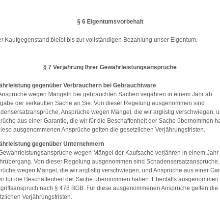
§ 6 Eigentumsvorbehalt
r Kaufgegenstand bleibt bis zur vollständigen Bezahlung unser Eigentum.
§ 7 Verjährung Ihrer Gewährleistungsansprüche
hrleistung gegenüber Verbrauchern bei Gebrauchtware
 Ansprüche wegen Mängeln bei gebrauchten Sachen verjähren in einem Jahr ab
gabe der verkauften Sache an Sie. Von dieser Regelung ausgenommen sind
densersatzansprüche, Ansprüche wegen Mängel, die wir arglistig verschwiegen, 
rüche aus einer Garantie, die wir für die Beschaffenheit der Sache übernommen h
diese ausgenommenen Ansprüche gelten die gesetzlichen Verjährungsfristen.
hrleistung gegenüber Unternehmern
 Gewährleistungsansprüche wegen Mängel der Kaufsache verjähren in einem Jahr
hrübergang. Von dieser Regelung ausgenommen sind Schadensersatzansprüche,
rüche wegen Mängel, die wir arglistig verschwiegen, und Ansprüche aus einer Gar
wir für die Beschaffenheit der Sache übernommen haben. Ebenfalls ausgenommen i
griffsanspruch nach § 478 BGB. Für diese ausgenommenen Ansprüche gelten die
tzlichen Verjährungsfristen.