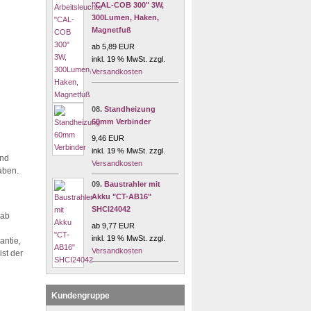
"CAL-COB 300" 3W,
300Lumen, Haken,
Magnetfuß
ab 5,89 EUR
inkl. 19 % MwSt. zzgl.
Versandkosten
08.
Standheizung
60mm Verbinder
9,46 EUR
inkl. 19 % MwSt. zzgl.
und
Versandkosten
aben.
09.
Baustrahler mit
Akku "CT-AB16"
SHCI24042
 ab
ab 9,77 EUR
inkl. 19 % MwSt. zzgl.
antie,
Versandkosten
st der
Kundengruppe