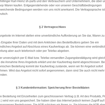
hillinger Karl-Heinz sh-parts und den Verbrauchern und Unternehmern, die über 
op Waren kaufen. Entgegenstehende oder von unseren Geschäftsbedingungen
weichende Bedingungen werden von uns nicht anerkannt. Die Vertragssprache ist
utsch.
§ 2 Vertragsschluss
Angebote im Internet stellen eine unverbindliche Aufforderung an Sie dar, Waren zu
 Eingabe Ihrer Daten und mit dem Anklicken des Bestellbuttons geben Sie ein
indliches Angebot auf Abschluss eines Kaufvertrags ab. Sie können eine verbindlic
ellung aber auch telefonisch oder per Telefax abgeben.
der unverzüglich per E-Mail bzw. Telefax versandten Zugangsbestätigung wird gleich
 die Annahme Ihres Angebots erklärt und der Kaufvertrag damit abgeschlossen. Bei
fonischen Bestellung kommt der Kaufvertrag zustande, wenn wir Ihr Angebot sofort
hmen. Wird das Angebot nicht sofort angenommen, dann sind Sie auch nicht mehr
nden.
§ 3 Kundeninformation: Speicherung Ihrer Bestelldaten
re Bestellung mit Einzelheiten zum geschlossenen Vertrag (z.B. Art des Produkts, P
c.) wird von uns gespeichert. Sie haben über das Internet jedoch keinen Zugriff auf 
rgangenen Bestellungen. Die AGB schicken wir Ihnen zu, Sie können die AGB abe