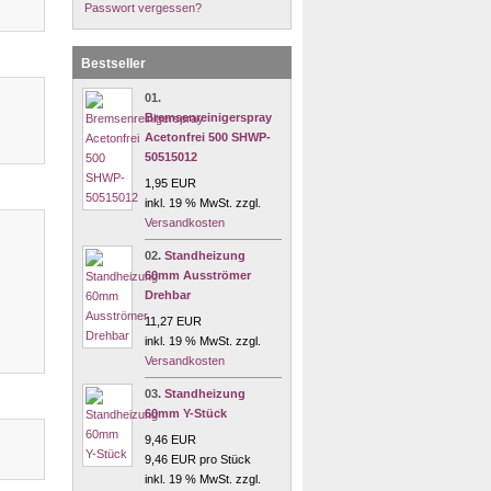
Passwort vergessen?
Bestseller
01.
Bremsenreinigerspray
Acetonfrei 500 SHWP-
50515012
1,95 EUR
inkl. 19 % MwSt. zzgl.
Versandkosten
02.
Standheizung
60mm Ausströmer
Drehbar
11,27 EUR
inkl. 19 % MwSt. zzgl.
Versandkosten
03.
Standheizung
60mm Y-Stück
9,46 EUR
9,46 EUR pro Stück
inkl. 19 % MwSt. zzgl.