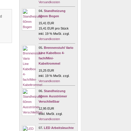
Versandkosten
04.
Standheizung
nd
60mm Bogen
15,41 EUR
15,41 EUR pro Stück
inkl. 19 % MwSt. zzgl.
Versandkosten
05.
Brennenstuhl Vario
Line Kabelbox 4-
fach/Mini-
Kabeltrommel
15,25 EUR
inkl. 19 % MwSt. zzgl.
Versandkosten
06.
Standheizung
60mm Ausströmer
Verschließbar
12,95 EUR
exkl. MwSt. zzgl.
Versandkosten
07.
LED Arbeitsleuchte