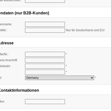
il wiederholen:
*
endaten (nur B2B-Kunden)
menname:
IdNr.:
Nur für Deutschland und EU!
Adresse
ße/Nr.:
*
ere Anschrift:
leitzahl:
*
*
d:
*
Kontaktinformationen
fon: