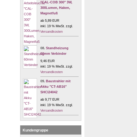
"CAL-COB 300" 3W,
300Lumen, Haken,
Magnetfuß
ab 5,89 EUR
inkl. 19 % MwSt. zzgl.
Versandkosten
08.
Standheizung
60mm Verbinder
9,46 EUR
inkl. 19 % MwSt. zzgl.
Versandkosten
09.
Baustrahler mit
Akku "CT-AB16"
SHCI24042
ab 9,77 EUR
inkl. 19 % MwSt. zzgl.
Versandkosten
Kundengruppe