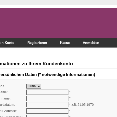
in Konto
Registrieren
Kasse
Anmelden
rmationen zu Ihrem Kundenkonto
persönlichen Daten (* notwendige Informationen)
ede:
name:
*
hname:
*
urtsdatum:
*
z.B. 21.05.1970
ail-Adresse:
*