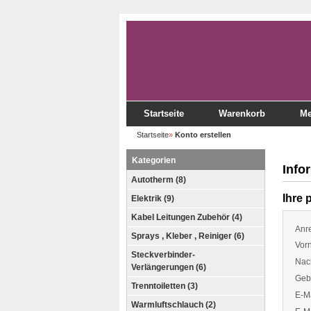
Startseite
Warenkorb
Me
Startseite
»
Konto erstellen
Kategorien
Info
Autotherm (8)
Ihre 
Elektrik (9)
Kabel Leitungen Zubehör (4)
Anr
Sprays , Kleber , Reiniger (6)
Vor
Steckverbinder-
Nac
Verlängerungen (6)
Geb
Trenntoiletten (3)
E-M
Warmluftschlauch (2)